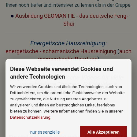
Ihnen noch tiefer und intensiver zu lernen als in der Gruppe.
●
Ausbildung GEOMANTIE - das deutsche Feng-
Shui
Energetische Hausreinigung:
energetische - schamanische Hausreinigung
(
auch
geomantische Beratung
)
Diese Webseite verwendet Cookies und
andere Technologien
Spirituelle - esoterische Videos für viele
verschiedene Themen: Erklärvideos,
Wir verwenden Cookies und ähnliche Technologien, auch von
Workshops, Ausbildungen uvm.:
Drittanbietern, um die ordentliche Funktionsweise der Website
zu gewährleisten, die Nutzung unseres Angebotes zu
analysieren und Ihnen ein bestmögliches Einkaufserlebnis
https://www.winds-of-earth.de/Videos/
bieten zu können. Weitere Informationen finden Sie in unserer
Datenschutzerklärung
.
nur essenzielle
Alle Akzeptieren
Sie sind sich noch nicht sicher, was genau für Sie