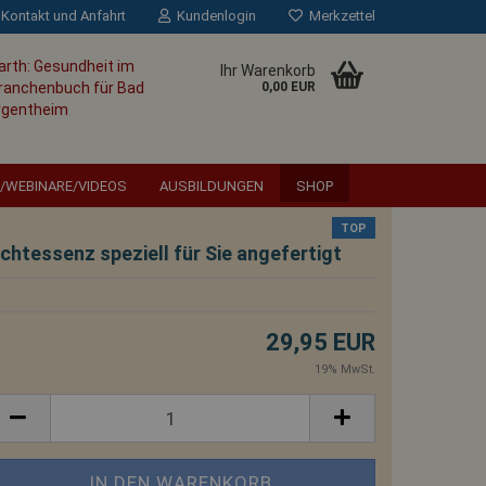
Kontakt und Anfahrt
Kundenlogin
Merkzettel
Ihr Warenkorb
0,00 EUR
/WEBINARE/VIDEOS
AUSBILDUNGEN
SHOP
TOP
ichtessenz speziell für Sie angefertigt
es Wahnsinns ist es, alles
29,95 EUR
ssen und gleichzeitig zu
19% MwSt.
ich etwas ändert.
Albert
Einstein