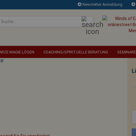
Newsletter Anmeldung
Suche...
RZE MAGIE LÖSEN
COACHING/SPIRITUELLE BERATUNG
SEMINARE
igt
L
Die reinste Form d
beim Alten zu la
hoffen, dass s