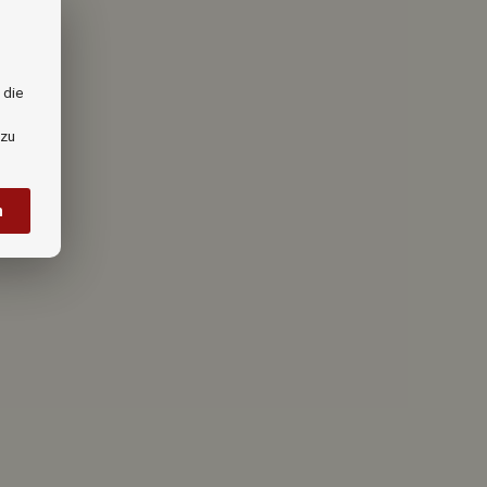
 die
s
 zu
n