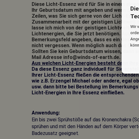
Diese Licht-Essenz wird für Sie in einem eigene
Di
Ihr Geburtsdatum mit angeben und wenn Sie m
Te
Zeilen, was Sie sich gerne von der Licht-Essen
Zusammenarbeit mit der geistigen Lichtwelt s
Wir 
lasse ich mich von der geistigen Lichtwelt ein
orde
Lichtenergien, die Sie jetzt benötigen. Auch a
Ange
Bemerkungsfeld angeben, dass es ein Geschen
könn
nicht vergessen. Wenn möglich auch das Geb
Sollten Sie kein Geburtsdatum wissen, dann sc
Mail Adresse info@winds-of-earth.de.
Aus welchen Licht-Energien besteht dann Ihre
Da diese Essenz ganz individuell für Sie erstel
Ihrer Licht-Essenz fließen die entsprechenden
wie z.B. Erzengel Michael oder andere, egal ob
usw. dann bitte bei Bestellung im Bemerkungs
Licht-Energien in Ihre Essenz einfließen.
Anwendung:
Ein bis zwei Sprühstöße auf das Kronenchakra (Sc
sprühen und mit den Händen auf dem Körper verte
Badezusatz geeignet.