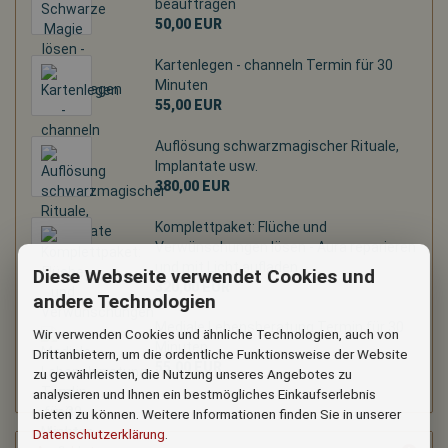
beauftragen
50,00 EUR
Kartenlegen - channeln Termin für 30
Minuten
55,00 EUR
Auflösung schwarzmagischer Rituale,
Implantate usw.
380,00 EUR
Komplettpaket: Flüche und
Verwünschungen lösen - Aura reparieren
und mit Licht aufladen
Diese Webseite verwendet Cookies und
320,00 EUR
andere Technologien
Mediale Lebensberatung Termin für 30
Wir verwenden Cookies und ähnliche Technologien, auch von
Minuten
Drittanbietern, um die ordentliche Funktionsweise der Website
55,00 EUR
zu gewährleisten, die Nutzung unseres Angebotes zu
analysieren und Ihnen ein bestmögliches Einkaufserlebnis
bieten zu können. Weitere Informationen finden Sie in unserer
Datenschutzerklärung
.