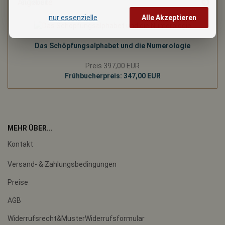
Angebote
nur essenzielle
Alle Akzeptieren
Das Schöpfungsalphabet und die Numerologie
Preis 397,00 EUR
Frühbucherpreis: 347,00 EUR
MEHR ÜBER...
Kontakt
Versand- & Zahlungsbedingungen
Preise
AGB
Widerrufsrecht&MusterWiderrufsformular