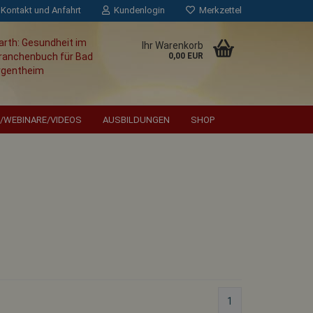
Kontakt und Anfahrt
Kundenlogin
Merkzettel
Ihr Warenkorb
0,00 EUR
/WEBINARE/VIDEOS
AUSBILDUNGEN
SHOP
es Wahnsinns ist es, alles
ssen und gleichzeitig zu
ich etwas ändert.
Albert
Einstein
1