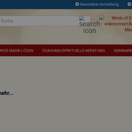
Newsletter Anmeldung
Suche...
RZE MAGIE LÖSEN
COACHING/SPIRITUELLE BERATUNG
SEMINARE
Die reinste Form d
ehr...
beim Alten zu la
hoffen, dass s