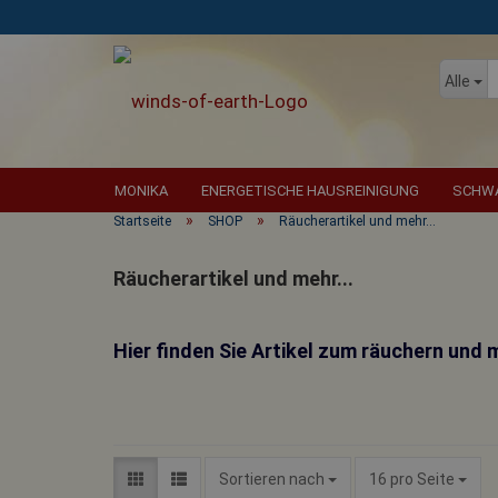
Alle
MONIKA
ENERGETISCHE HAUSREINIGUNG
SCHWA
»
»
Startseite
SHOP
Räucherartikel und mehr...
Räucherartikel und mehr...
Hier finden Sie Artikel zum räuchern und m
Sortieren nach
pro Seite
Sortieren nach
16 pro Seite