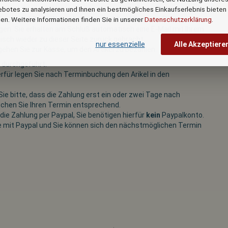
botes zu analysieren und Ihnen ein bestmögliches Einkaufserlebnis bieten
Sie zuerst Ihren Wunschtermin direkt auf meinem Online-
en. Weitere Informationen finden Sie in unserer
Datenschutzerklärung
.
en. Sie erhalten am Schluß automatisch eine E-Mail mit Ihrem
sch wieder zu dieser Seite zurück gebracht.
nur essenzielle
Alle Akzeptiere
 gehen Sie zur Kasse, um den Artikel zu bezahlen.
 durchgeführt.
erfür legen Sie nach Terminbuchung den Arikel in den
ie bitte, dass die Zahlung erst ein oder zwei Tage nach
uchen Sie Ihren Termin entsprechend.
ie Zahlung per Paypal, Sie benötigen hierfür
kein
Paypalkonto.
e mit Paypal und Sie können sich den nächstmöglichen Termin