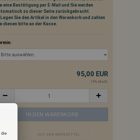
e eine Bestätigung per E-Mail und Sie werden
utomatisch zu dieser Seite zurückgebracht.
 Legen Sie den Artikel in den Warenkorb und zahlen
e diesen bitte an der Kasse.
ermin:
95,00 EUR
19% MwSt.
 die
AUF DEN MERKZETTEL
s