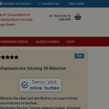
Kontakt und Anfahrt
Kundenlogin
Merkzettel
Ihr Warenkorb
0,00 EUR
/WEBINARE/VIDEOS
AUSBILDUNGEN
SHOP
TOP
chamanische Sitzung 60 Minuten
es Wahnsinns ist es, alles
ssen und gleichzeitig zu
ich etwas ändert.
Albert
Einstein
 Klicken Sie oben auf den Button um zuerst Ihren
unschtermin zu buchen.
. Nachdem Sie den Termin gebucht haben, erhalten