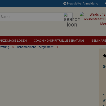
Newsletter Anmeldung
Suche...
RZE MAGIE LÖSEN
COACHING/SPIRITUELLE BERATUNG
SEMINARE
»
»
Beratung
Schamanische Energiearbeit
S
Die reinste Form d
beim Alten zu la
hoffen, dass s
1.
W
2