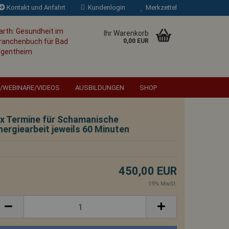
Kontakt und Anfahrt
Kundenlogin
Merkzettel
Ihr Warenkorb
0,00 EUR
/WEBINARE/VIDEOS
AUSBILDUNGEN
SHOP
 x Termine für Schamanische
nergiearbeit jeweils 60 Minuten
es Wahnsinns ist es, alles
ssen und gleichzeitig zu
450,00 EUR
ich etwas ändert.
Albert
19% MwSt.
Einstein