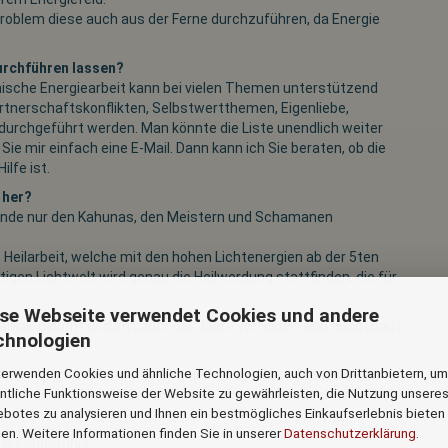
 Problem diese auch aus der Ferne durchzuführen, da Energie
urchführen lassen?
ische Energiearbeit kann bei vielen Themen unterstützend
rtnerschaftskonflikten, Selbstwertthemen, Eigenliebe,
durchgeführt werden. Man könnte die Liste unendlich weiter
 Sie mir einfach eine E-Mail. Dann kann ich Sie beraten, ob die
lfe ist.
 her?
usende nur den Kahunas, den Meistern und Schamanen
 Heilarbeit, welche mit den hohen Lichtenergien ab der 5ten
igen Lichtwelt wird genau die Heilwerdung stattfinden, die für
ese Webseite verwendet Cookies und andere
aiwaii gelernt und im Laufe der Jahre verfeinert und ausgebaut.
chnologien
verwenden Cookies und ähnliche Technologien, auch von Drittanbietern, um
nem Urgroßvater in Hawaii gelernt habe, löst die blockierenden
ntliche Funktionsweise der Website zu gewährleisten, die Nutzung unsere
 Lichtenergien auf. So können wir auf allen Ebenen wieder heil
botes zu analysieren und Ihnen ein bestmögliches Einkaufserlebnis bieten
ein.
en. Weitere Informationen finden Sie in unserer
Datenschutzerklärung
.
 durchgeführt.