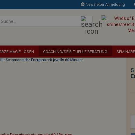
Newsletter Anmeldung
Suche...
RZE MAGIE LÖSEN
COACHING/SPIRITUELLE BERATUNG
SEMINARE
 für Schamanische Energiearbeit jeweils 60 Minuten
5
E
Die reinste Form d
beim Alten zu la
hoffen, dass s