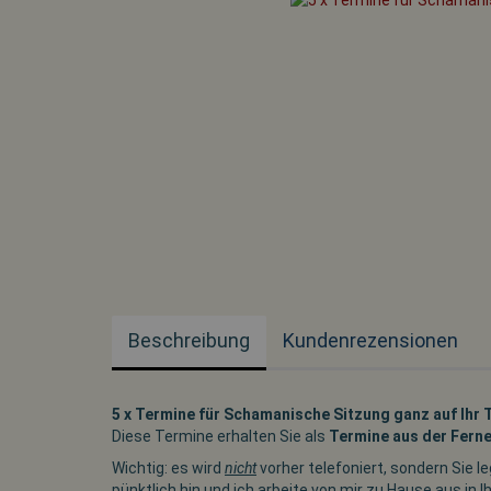
Beschreibung
Kundenrezensionen
5 x Termine für Schamanische Sitzung ganz auf Ihr 
Diese Termine erhalten Sie als
Termine aus der Ferne
Wichtig: es wird
nicht
vorher telefoniert, sondern Sie l
pünktlich hin und ich arbeite von mir zu Hause aus in I