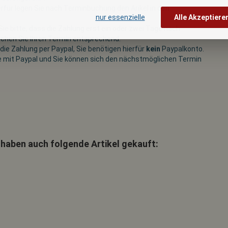
erfür legen Sie nach Terminbuchung den Arikel in den
nur essenzielle
Alle Akzeptiere
ie bitte, dass die Zahlung erst ein oder zwei Tage nach
uchen Sie Ihren Termin entsprechend.
ie Zahlung per Paypal, Sie benötigen hierfür
kein
Paypalkonto.
e mit Paypal und Sie können sich den nächstmöglichen Termin
 haben auch folgende Artikel gekauft: