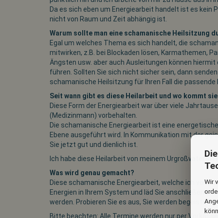
Da es sich eben um Energiearbeit handelt ist es kein
nicht von Raum und Zeit abhängig ist.
Warum sollte man eine schamanische Heilsitzung d
Egal um welches Thema es sich handelt, die schaman
mitwirken, z.B. bei Blockaden lösen, Karmathemen, Pa
Ängsten usw. aber auch Ausleitungen können hiermit 
führen. Sollten Sie sich nicht sicher sein, dann senden
schamanische Heilsitzung für Ihren Fall die passende Hi
Seit wann gibt es diese Heilarbeit und wo kommt sie
Diese Form der Energiearbeit war über viele Jahrta
(Medizinmann) vorbehalten.
Die schamanische Energiearbeit ist eine energetische
Ebene ausgeführt wird. In Kommunikation mit der geist
Sie jetzt gut und dienlich ist.
Di
Ich habe diese Heilarbeit von meinem Urgroßvater in H
Te
Was wird genau gemacht?
Wir 
Diese schamanische Energiearbeit, welche ich von mei
orde
Energien in Ihrem System und läd Sie anschließend mit
Ange
werden. Probieren Sie es aus, Sie werden begeistert s
könn
Bitte beachten:
Alle Termine werden nur per Vorkasse